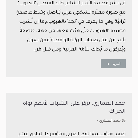
في نشر قصيدة الأمير الشاعر خالد الفيصل "الهبوب"،
مع صورة معبّرة لشخصٍ عربي يُناضل وسْط عاصفةٍ
ترابيّة،وهي ما يعرف في "نجد" بالهبوب.وما إن نُشرت
قصيدة "الهبوب"، حتّى هبّت معها من جهة، عاصفةُ
تأييدٍ من قبل صحاب الرؤية الواقعية َممن يعون
ويُدركون ما يُحاك للأمّة العربية ومن قبل مَن…
المزيد
حمد العماري: نركز على الشباب لأنهم نواة
الحراك
By
حمد العماري -
تعقد «مؤسسة الفكر العربي» مؤتمرها الحادي عشر