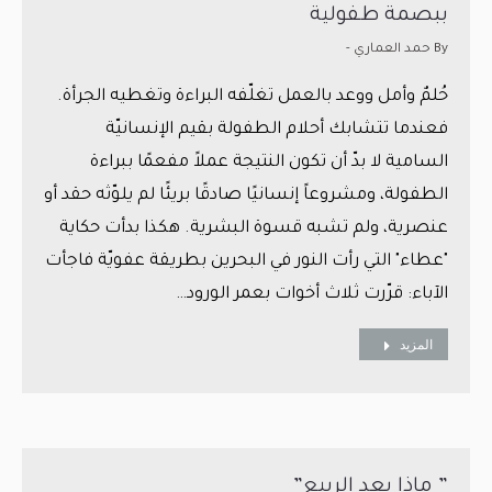
ببصمة طفولية
By
حمد العماري -
حُلمٌ وأمل ووعد بالعمل تغلّفه البراءة وتغطيه الجرأة.
فعندما تتشابك أحلام الطفولة بقيم الإنسانيّة
السامية لا بدّ أن تكون النتيجة عملاً مفعمًا ببراءة
الطفولة، ومشروعاً إنسانيًا صادقًا بريئًا لم يلوّثه حقد أو
عنصرية، ولم تشبه قسوة البشرية. هكذا بدأت حكاية
"عطاء" التي رأت النور في البحرين بطريقة عفويّة فاجأت
الآباء: قرّرت ثلاث أخوات بعمر الورود…
المزيد
” ماذا بعد الربيع”