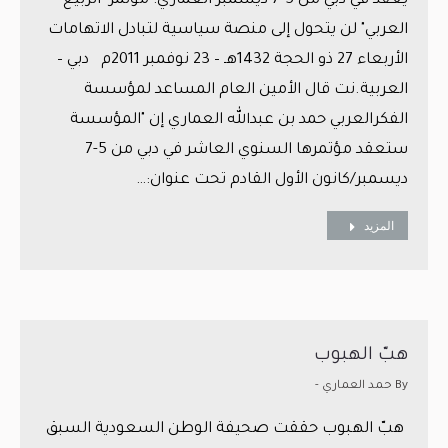
يعقد في دبي من 5-7 ديسمبر العماري: مؤتمر "الربيع
العربي" لن يتحول إلى منصة سياسية لتبادل الاتهامات
الأربعاء 27 ذو الحجة 1432هـ – 23 نوفمبر 2011م دبي –
العربية.نت قال الأمين العام المساعد لمؤسسة
الفكرالعربي حمد بن عبدالله العماري إن "المؤسسة
ستعقد مؤتمرها السنوي العاشر في دبي من 5-7
ديسمبر/كانون الأول القادم تحت عنوان:…
المزيد
هبّ الهبوب
By
حمد العماري -
هبّ الهبوب حققت صحيفة الوطن السعودية السبق