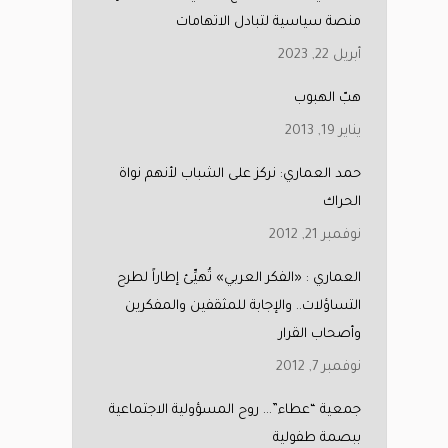
منصة سياسية لتبادل الاتهامات
أبريل 22, 2023
هبّ الهبوب
يناير 19, 2013
حمد العماري: نركز على الشباب لأنهم نواة
الحراك
نوفمبر 21, 2012
العماري : «الفكر العربي» تُهيِّئ إطاراً لطرح
التساؤلات.. والإجابة للمثقفين والمفكرين
وأصحاب القرار
نوفمبر 7, 2012
جمعية “عطاء”… روح المسؤولية الاجتماعية
ببصمة طفولية