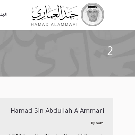
البدا
البدا
2
Hamad Bin Abdullah AlAmmari
By
hami