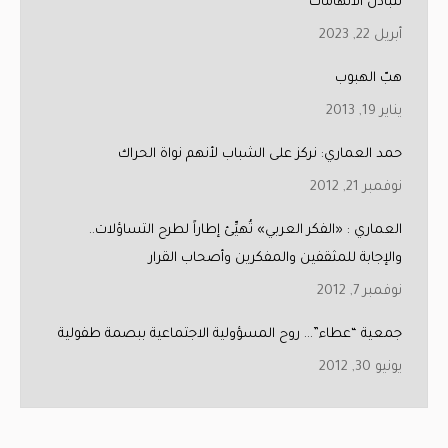
لتبادل الاتهامات
أبريل 22, 2023
هبّ الهبوب
يناير 19, 2013
حمد العماري: نركز على الشباب لأنهم نواة الحراك
نوفمبر 21, 2012
العماري : «الفكر العربي» تُهيِّئ إطاراً لطرح التساؤلات..
والإجابة للمثقفين والمفكرين وأصحاب القرار
نوفمبر 7, 2012
جمعية “عطاء”… روح المسؤولية الاجتماعية ببصمة طفولية
يونيو 30, 2012