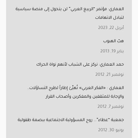
العماري: مؤتمر “الربيع العربي” لن يتحول إلى منصة سياسية
لتبادل الاتهامات
أبريل 22, 2023
هبّ الهبوب
يناير 19, 2013
حمد العماري: نركز على الشباب لأنهم نواة الحراك
نوفمبر 21, 2012
العماري : «الفكر العربي» تُهيِّئ إطاراً لطرح التساؤلات..
والإجابة للمثقفين والمفكرين وأصحاب القرار
نوفمبر 7, 2012
جمعية “عطاء”… روح المسؤولية الاجتماعية ببصمة طفولية
يونيو 30, 2012